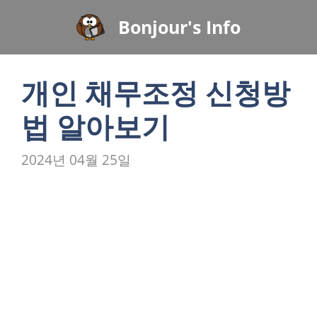
컨
Bonjour's Info
텐
츠
로
개인 채무조정 신청방
건
너
법 알아보기
뛰
기
2024년 04월 25일