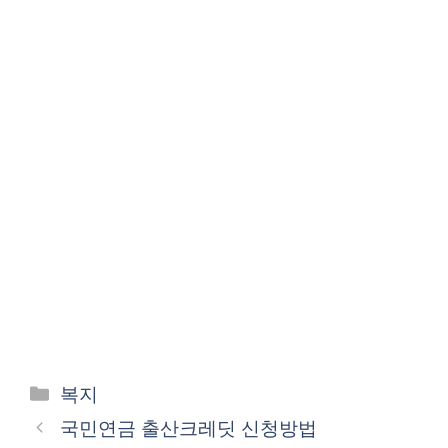
카
복지
테
국민연금 출산크레딧 신청방법
고