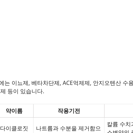
는 이뇨제, 베타차단제, ACE억제제, 안지오텐산 수용
제 등이 있습니다.
약이름
작용기전
칼륨 수치
다이클로짓
나트륨과 수분을 제거함으
소변양의 증