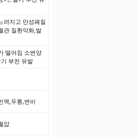
느려지고 만성폐질
혈관 질환악화,발
가 떨어짐 소변양
발기 부전 유발
빈맥,두통,변비
혈압