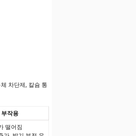
체 차단제, 칼슘 통
부작용
가 떨어짐
가, 발기 부전 유