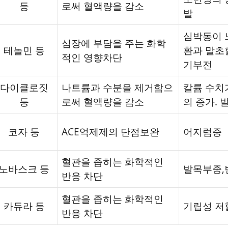
등
로써 혈액량을 감소
발
심박동이 
심장에 부담을 주는 화학
테놀민 등
환과 말초
적인 영향차단
기부전
다이클로짓
나트륨과 수분을 제거함으
칼륨 수치
등
로써 혈액량을 감소
의 증가. 
코자 등
ACE억제제의 단점보완
어지럼증
혈관을 좁히는 화학적인
노바스크 등
발목부종,
반응 차단
혈관을 좁히는 화학적인
카듀라 등
기립성 저
반응 차단