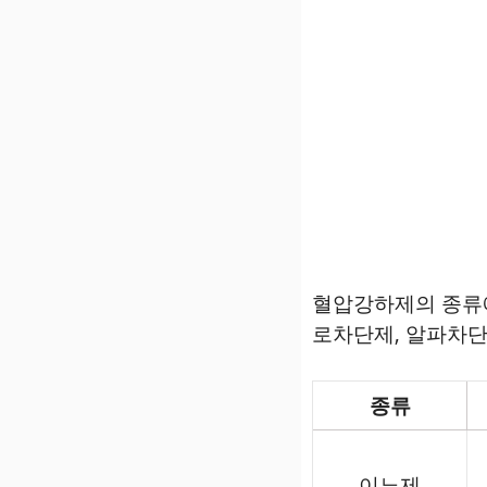
혈압강하제의 종류에
로차단제, 알파차단
종류
이뇨제