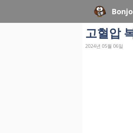
컨
Bonjo
텐
츠
고혈압 
로
건
너
2024년 05월 06일
뛰
기