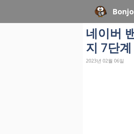
컨
Bonjo
텐
츠
네이버 밴
로
건
지 7단계
너
뛰
2023년 02월 06일
기