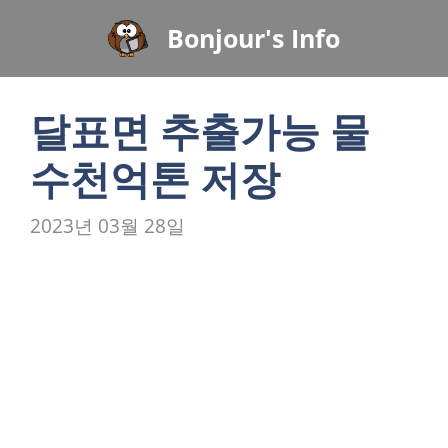
컨
Bonjour's Info
텐
츠
로
달표면 추출가능 물
건
너
수천억톤 저장
뛰
기
2023년 03월 28일