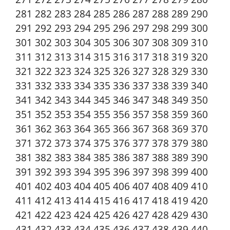
281 282 283 284 285 286 287 288 289 290
291 292 293 294 295 296 297 298 299 300
301 302 303 304 305 306 307 308 309 310
311 312 313 314 315 316 317 318 319 320
321 322 323 324 325 326 327 328 329 330
331 332 333 334 335 336 337 338 339 340
341 342 343 344 345 346 347 348 349 350
351 352 353 354 355 356 357 358 359 360
361 362 363 364 365 366 367 368 369 370
371 372 373 374 375 376 377 378 379 380
381 382 383 384 385 386 387 388 389 390
391 392 393 394 395 396 397 398 399 400
401 402 403 404 405 406 407 408 409 410
411 412 413 414 415 416 417 418 419 420
421 422 423 424 425 426 427 428 429 430
431 432 433 434 435 436 437 438 439 440