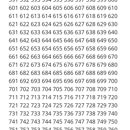
601 602 603 604 605 606 607 608 609 610
611 612 613 614 615 616 617 618 619 620
621 622 623 624 625 626 627 628 629 630
631 632 633 634 635 636 637 638 639 640
641 642 643 644 645 646 647 648 649 650
651 652 653 654 655 656 657 658 659 660
661 662 663 664 665 666 667 668 669 670
671 672 673 674 675 676 677 678 679 680
681 682 683 684 685 686 687 688 689 690
691 692 693 694 695 696 697 698 699 700
701 702 703 704 705 706 707 708 709 710
711 712 713 714 715 716 717 718 719 720
721 722 723 724 725 726 727 728 729 730
731 732 733 734 735 736 737 738 739 740
741 742 743 744 745 746 747 748 749 750
751 752 753 754 755 756 757 758 759 760