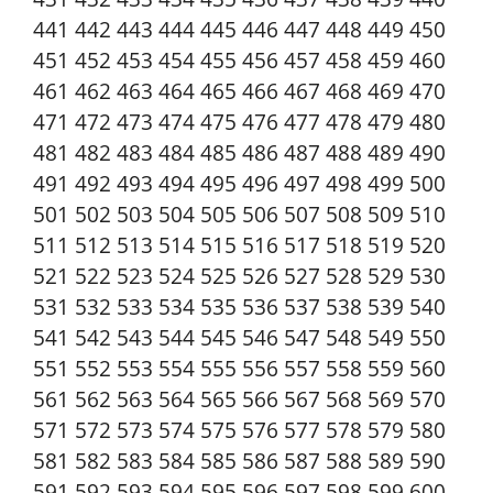
441 442 443 444 445 446 447 448 449 450
451 452 453 454 455 456 457 458 459 460
461 462 463 464 465 466 467 468 469 470
471 472 473 474 475 476 477 478 479 480
481 482 483 484 485 486 487 488 489 490
491 492 493 494 495 496 497 498 499 500
501 502 503 504 505 506 507 508 509 510
511 512 513 514 515 516 517 518 519 520
521 522 523 524 525 526 527 528 529 530
531 532 533 534 535 536 537 538 539 540
541 542 543 544 545 546 547 548 549 550
551 552 553 554 555 556 557 558 559 560
561 562 563 564 565 566 567 568 569 570
571 572 573 574 575 576 577 578 579 580
581 582 583 584 585 586 587 588 589 590
591 592 593 594 595 596 597 598 599 600