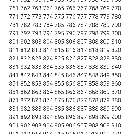
761 762 763 764 765 766 767 768 769 770
771 772 773 774 775 776 777 778 779 780
781 782 783 784 785 786 787 788 789 790
791 792 793 794 795 796 797 798 799 800
801 802 803 804 805 806 807 808 809 810
811 812 813 814 815 816 817 818 819 820
821 822 823 824 825 826 827 828 829 830
831 832 833 834 835 836 837 838 839 840
841 842 843 844 845 846 847 848 849 850
851 852 853 854 855 856 857 858 859 860
861 862 863 864 865 866 867 868 869 870
871 872 873 874 875 876 877 878 879 880
881 882 883 884 885 886 887 888 889 890
891 892 893 894 895 896 897 898 899 900
901 902 903 904 905 906 907 908 909 910
911 912 913 914 915 916 917 918 919 920