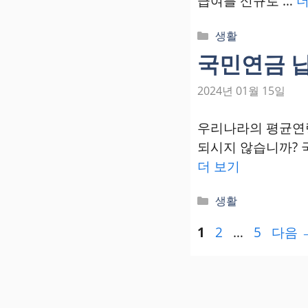
급여를 신규로 …
더
카
생활
테
국민연금 납
고
리
2024년 01월 15일
우리나라의 평균연령
되시지 않습니까? 
더 보기
카
생활
테
페
페
페
1
2
…
5
다음
고
이
리
이
이
지
지
지