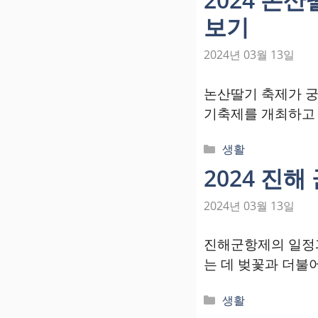
고
보기
리
2024년 03월 13일
논산딸기 축제가 궁
기축제를 개최하고 있
카
생활
테
2024 진
고
리
2024년 03월 13일
진해군항제의 일정과
는 데 벚꽃과 더불
카
생활
테