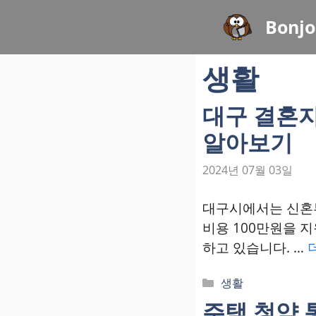
컨
Bonjo
텐
츠
생활
로
건
너
대구 결혼
뛰
알아보기
기
2024년 07월 03일
대구시에서는 신혼
비용 100만원을 
하고 있습니다. …
카
생활
테
주택 청약 