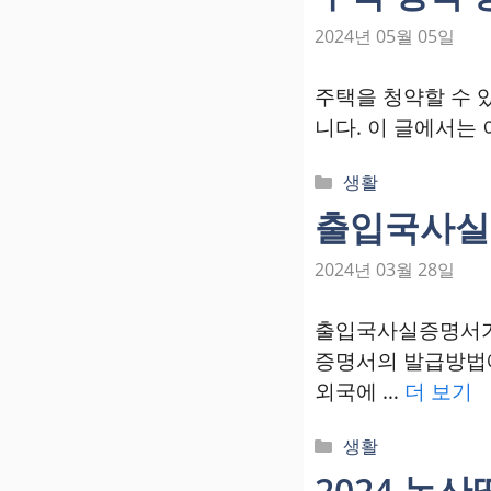
고
리
2024년 05월 05일
주택을 청약할 수 
니다. 이 글에서는
카
생활
테
출입국사실
고
리
2024년 03월 28일
출입국사실증명서가
증명서의 발급방법에
외국에 …
더 보기
카
생활
테
2024 논