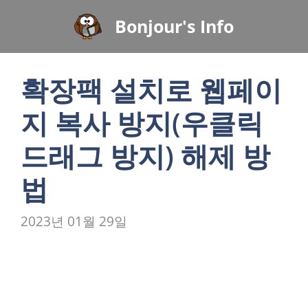
컨
Bonjour's Info
텐
츠
로
확장팩 설치로 웹페이
건
너
지 복사 방지(우클릭
뛰
기
드래그 방지) 해제 방
법
2023년 01월 29일