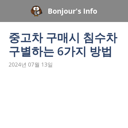
컨
Bonjour's Info
텐
츠
로
중고차 구매시 침수차
건
너
구별하는 6가지 방법
뛰
기
2024년 07월 13일