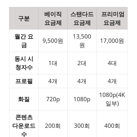
베이직
스탠다드
프리미엄
구분
요금제
요금제
요금제
월간 요
13,500
9,500원
17,000원
금
원
동시 시
1대
2대
4대
청자수
프로필
4개
4개
4개
1080p(4K
화질
720p
1080p
일부)
콘텐츠
다운로드
200회
300회
400회
수