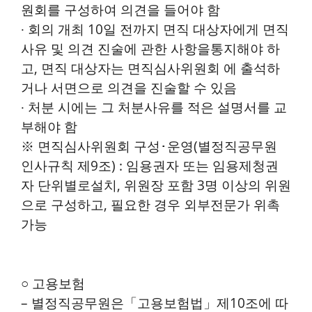
원회를 구성하여 의견을 들어야 함
∙ 회의 개최 10일 전까지 면직 대상자에게 면직
사유 및 의견 진술에 관한 사항을통지해야 하
고, 면직 대상자는 면직심사위원회 에 출석하
거나 서면으로 의견을 진술할 수 있음
∙ 처분 시에는 그 처분사유를 적은 설명서를 교
부해야 함
※ 면직심사위원회 구성･운영(별정직공무원
인사규칙 제9조) : 임용권자 또는 임용제청권
자 단위별로설치, 위원장 포함 3명 이상의 위원
으로 구성하고, 필요한 경우 외부전문가 위촉
가능
○ 고용보험
– 별정직공무원은「고용보험법」제10조에 따