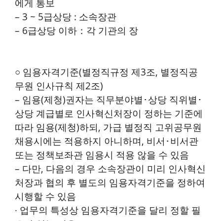
에게 통보
– 3 ~ 5급상당 : 소속장관
– 6급상당 이하：각 기관의 장
○ 임용자격기준(별정직규정 제3조, 별정직공
무원 인사규칙 제2조)
– 임용(제청)권자는 직무분야별･상당 직위별･
상당 계급별로 인사혁신처장이 정하는 기준에
따라 임용(제청)하되, 가급 별정직 고위공무원
채용시에는 적용하지 아니하며, 비서･비서관
또는 정책보좌관 임용시 적용 않을 수 있음
– 다만, 다음의 경우 소속장관이 미리 인사혁신
처장과 협의 후 별도의 임용자격기준을 정하여
시행할 수 있음
∙ 업무의 특성상 임용자격기준을 달리 정할 필