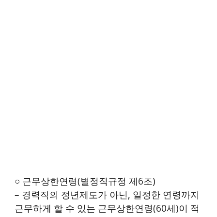
○ 근무상한연령(별정직규정 제6조)
– 경력직의 정년제도가 아닌, 일정한 연령까지
근무하게 할 수 있는 근무상한연령(60세)이 적