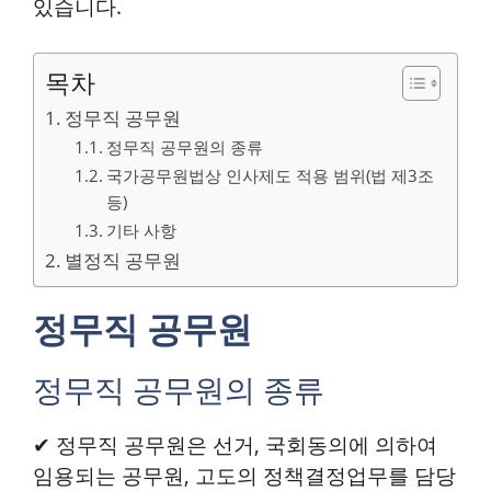
있습니다.
목차
정무직 공무원
정무직 공무원의 종류
국가공무원법상 인사제도 적용 범위(법 제3조
등)
기타 사항
별정직 공무원
정무직 공무원
정무직 공무원의 종류
✔ 정무직 공무원은 선거, 국회동의에 의하여
임용되는 공무원, 고도의 정책결정업무를 담당