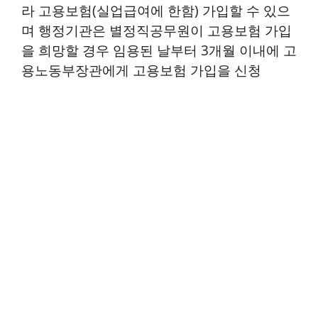
라 고용보험(실업급여에 한함) 가입할 수 있으
며 행정기관은 별정직공무원이 고용보험 가입
을 희망할 경우 임용된 날부터 3개월 이내에 고
용노동부장관에게 고용보험 가입을 신청