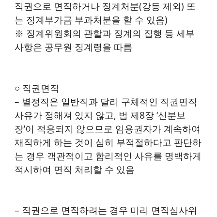
직권으로 면직하거나 징계처분(강등 제외) 또
는 징계부가금 부과처분을 할 수 있음)
※ 징계위원회의 관할과 징계의 집행 등 세부
사항은 공무원 징계령을 따름
○ 직권면직
– 별정직은 일반직과 달리 구체적인 직권면직
사유가 정해져 있지 않고, 법 제8장 ‘신분보
장’이 적용되지 않으므로 임용권자가 계속하여
재직하게 하는 것이 심히 부적절하다고 판단하
는 경우 객관적이고 합리적인 사유를 명백하게
적시하여 면직 처리할 수 있음
– 직권으로 면직하려는 경우 미리 면직심사위