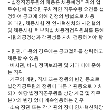
– 별정직공무원의 채용은 채용예정직위의 업
무수행에 필요한 구체적인 직무수행 요건을 설
정하여 공고에 의해 경쟁의 방법으로 채용
※ 다만, 채용시험 전 인사혁신처와 사전협의
및 채용시험 후 부처별 채용점검위원회를 통해
시험의공정성과 객관성을 자체 검증하여야 함
– 한편, 다음의 경우에는 공고절차를 생략하고
채용할 수 있음
∙ 비서관, 비서, 정책보좌관 및 기타 이에 준하
는 직위
∙ 기구의 개편, 직제 또는 정원의 변경 등으로
별정직공무원의 정원이 다른 기관등으로 이체
되어 해당 별정직공무원을 상당 계급 및 직무
분야의 변경 없이 계속임용하는 경우
∙ 소속 장관 또는 각 기관의 장이 인사혁신처장